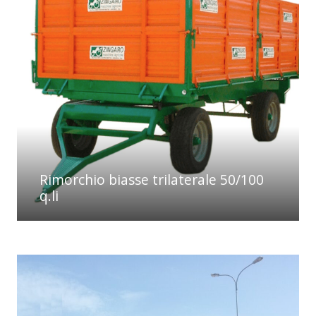
Rimorchio biasse trilaterale 50/100
q.li