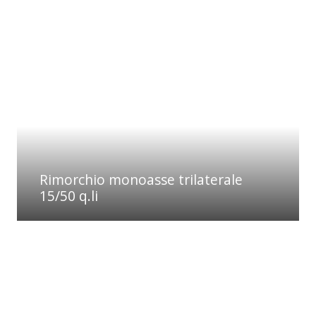
Rimorchio monoasse trilaterale
15/50 q.li