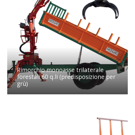
Rimorchio monoasse trilaterale
forestali 60 q.li (predisposizione per
grù)