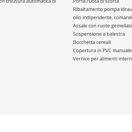
on chiusura automatica di
Porta ruota di scorta
Ribaltamento pompa idraul
olio indipendente, comand
Assale con ruote gemellat
Sospensione a balestra
Bocchetta cereali
Copertura in PVC manuale
Vernice per alimenti inter