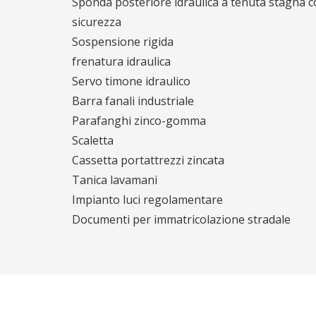
Sponda posteriore idraulica a tenuta stagna c
sicurezza
Sospensione rigida
frenatura idraulica
Servo timone idraulico
Barra fanali industriale
Parafanghi zinco-gomma
Scaletta
Cassetta portattrezzi zincata
Tanica lavamani
Impianto luci regolamentare
Documenti per immatricolazione stradale