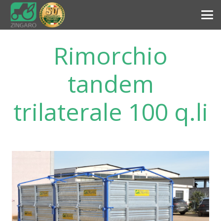
Rimorchio
tandem
trilaterale 100 q.li