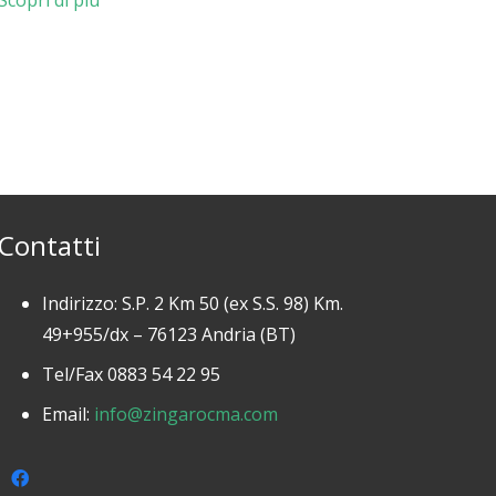
Scopri di più
Contatti
Indirizzo: S.P. 2 Km 50 (ex S.S. 98) Km.
49+955/dx – 76123 Andria (BT)
Tel/Fax 0883 54 22 95
Email:
info@zingarocma.com