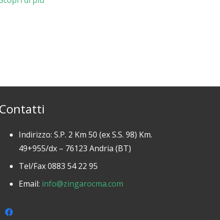
Scopri di più
Contatti
Indirizzo: S.P. 2 Km 50 (ex S.S. 98) Km.
49+955/dx – 76123 Andria (BT)
Tel/Fax 0883 54 22 95
Email:
info@zingarocma.com