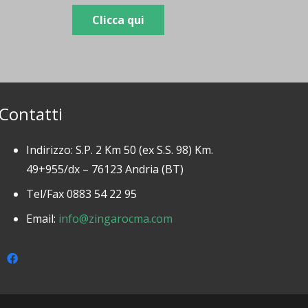
Clicca qui
Contatti
Indirizzo: S.P. 2 Km 50 (ex S.S. 98) Km.
49+955/dx – 76123 Andria (BT)
Tel/Fax 0883 54 22 95
Email:
info@zingarocma.com