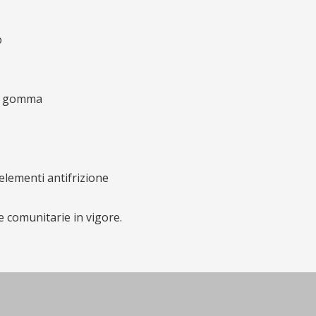
o
in gomma
elementi antifrizione
e comunitarie in vigore.